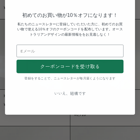
¥
6,710
¥
5,335
50
% OFF
初めてのお買い物が10％オフになります！
私たちのニュースレターに登録していただいた方に、初めてのお買
い物で使える10％オフのクーポンコードを配布しています。オース
トラリアンデザインの最新情報ををお見逃しなく！
クーポンコードを受け取る
登録をすることで、ニュースレターが毎月届くようになります
いいえ、結構です
HUE 250g
JUN: シトロン / サワーアップル / ス
ペアミント ・ アンバーキャンドル
¥
6,710
250g
¥
6,710