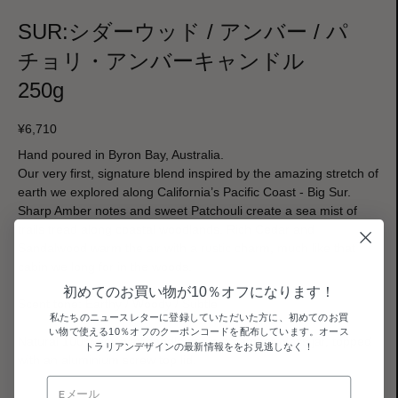
SUR:シダーウッド / アンバー / パ
チョリ・アンバーキャンドル
250g
¥
6,710
Hand poured in Byron Bay, Australia.
Our very first, signature blend inspired by the amazing stretch of
earth we explored along California’s Pacific Coast - Big Sur.
Sharp Amber notes and sweet Patchouli create a sea mist of
trails tread along coastal woodlands. Rich Cedar and
Sandalwood warm the air with a rustic charm, much like that
cabin we long for in the woods.
初めてのお買い物が10％オフになります！
Scent tone: Earthy / Woody / Subtle
私たちのニュースレターに登録していただいた方に、初めてのお買
い物で使える10％オフのクーポンコードを配布しています。オース
Natural 100% soy wax candle set in an amber glass jar, topped
トラリアンデザインの最新情報ををお見逃しなく！
with an aluminium screw top lid.