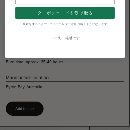
Materials
クーポンコードを受け取る
100% natural soy wax, premium grade phthalate free fragrance
oils, essential oils, natural fibre waxed cotton wick.
登録をすることで、ニュースレターが毎月届くようになります
Dimensions
いいえ、結構です
7cm (w) x 9 cm (h)
Net weight 250g / (8.8oz.)
Burn time: approx. 35-40 hours
Manufacture location
Byron Bay, Australia
Add to cart